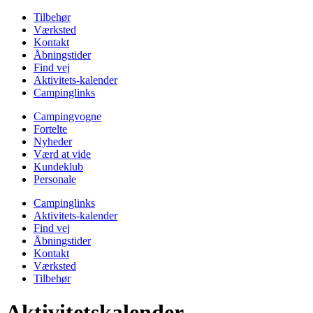
Tilbehør
Værksted
Kontakt
Åbningstider
Find vej
Aktivitets-kalender
Campinglinks
Campingvogne
Fortelte
Nyheder
Værd at vide
Kundeklub
Personale
Campinglinks
Aktivitets-kalender
Find vej
Åbningstider
Kontakt
Værksted
Tilbehør
Aktivitetskalender