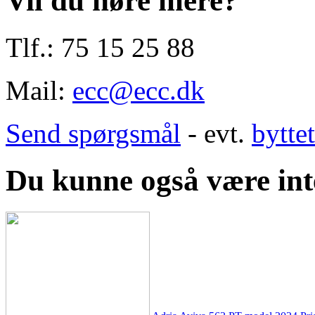
Vil du høre mere?
Tlf.: 75 15 25 88
Mail:
ecc@ecc.dk
Send spørgsmål
- evt.
bytte
Du kunne også være inte