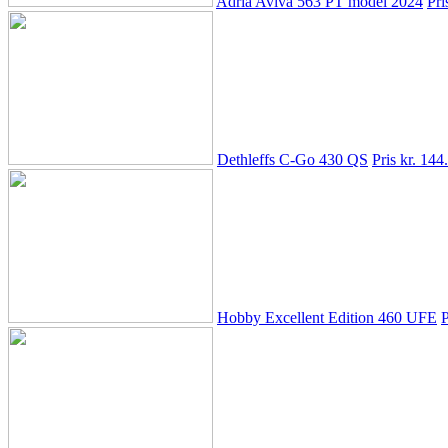
Adria Aviva 563 PT model 2024
Pri
Dethleffs C-Go 430 QS
Pris kr. 144
Hobby Excellent Edition 460 UFE
P