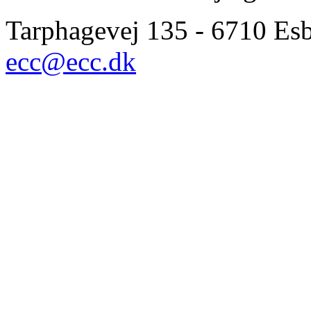
Tarphagevej 135 - 6710 Esbj
ecc@ecc.dk