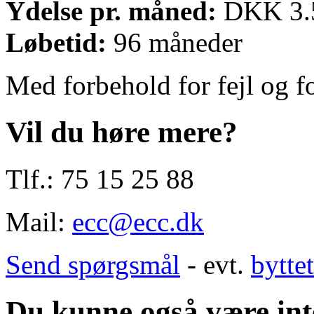
Ydelse pr. måned:
DKK 3.5
Løbetid:
96 måneder
Med forbehold for fejl og f
Vil du høre mere?
Tlf.: 75 15 25 88
Mail:
ecc@ecc.dk
Send spørgsmål
- evt.
bytte
Du kunne også være inte