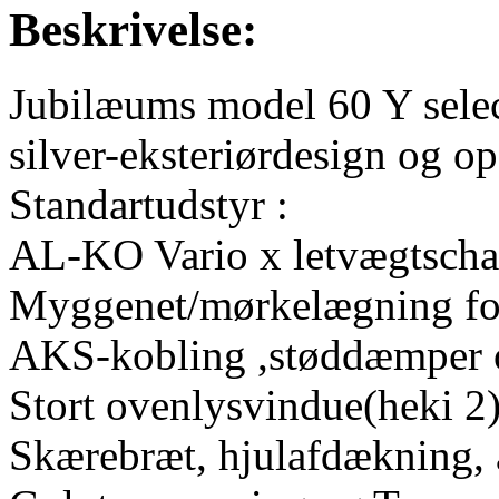
Beskrivelse:
Jubilæums model 60 Y sele
silver-eksteriørdesign og o
Standartudstyr :
AL-KO Vario x letvægtscha
Myggenet/mørkelægning for 
AKS-kobling ,støddæmper o
Stort ovenlysvindue(heki 2
Skærebræt, hjulafdækning, 